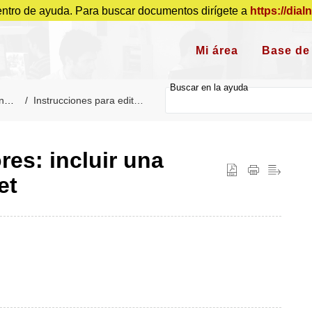
entro de ayuda. Para buscar documentos dirígete a
https://dial
Mi área
Base de
os
Instrucciones para editores
res: incluir una
et